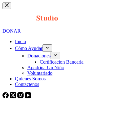
Saltar
al
contenido
DONAR
Inicio
Cómo Ayudar
Donaciones
Certificacion Bancaria
Apadrina Un Niño
Voluntariado
Quienes Somos
Contactenos