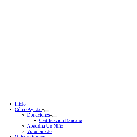
Inicio
Cómo Ayudar
Donaciones
Certificacion Bancaria
Apadrina Un Niño
Voluntariado
Quienes Somos